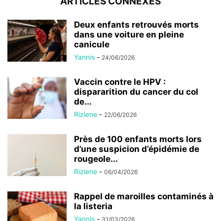
ARTICLES CONNEXES
Deux enfants retrouvés morts
dans une voiture en pleine
canicule
Yannis
-
24/06/2026
Vaccin contre le HPV :
dispararition du cancer du col
de...
Rizlene
-
22/06/2026
Près de 100 enfants morts lors
d’une suspicion d’épidémie de
rougeole...
Rizlene
-
06/04/2026
Rappel de maroilles contaminés à
la listeria
Yannis
-
31/03/2026