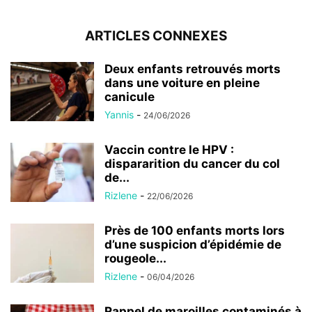
ARTICLES CONNEXES
Deux enfants retrouvés morts
dans une voiture en pleine
canicule
Yannis
-
24/06/2026
Vaccin contre le HPV :
dispararition du cancer du col
de...
Rizlene
-
22/06/2026
Près de 100 enfants morts lors
d’une suspicion d’épidémie de
rougeole...
Rizlene
-
06/04/2026
Rappel de maroilles contaminés à