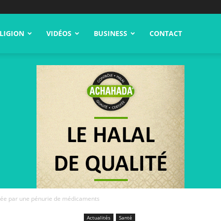
LIGION
VIDÉOS
BUSINESS
CONTACT
chée par une pénurie de médicaments
Actualités
Santé