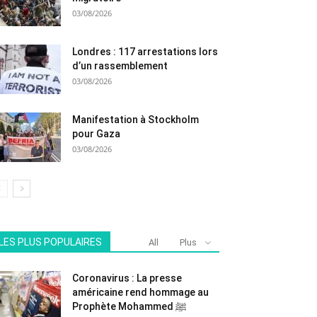
03/08/2026
Londres : 117 arrestations lors
d’un rassemblement
03/08/2026
Manifestation à Stockholm
pour Gaza
03/08/2026
LES PLUS POPULAIRES
All
Plus
Coronavirus : La presse
américaine rend hommage au
Prophète Mohammed ﷺ