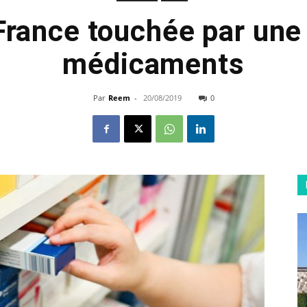
 France touchée par une
médicaments
Par
Reem
-
20/08/2019
0