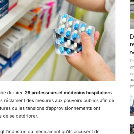
D
r
Ya
De
pr
re
au
pr
che dernier,
26 professeurs et médecins hospitaliers
Ils réclament des mesures aux pouvoirs publics afin de
uptures ou les tensions d’approvisionnements ont
e de se détériorer.
igt l’industrie du médicament qu’ils accusent de