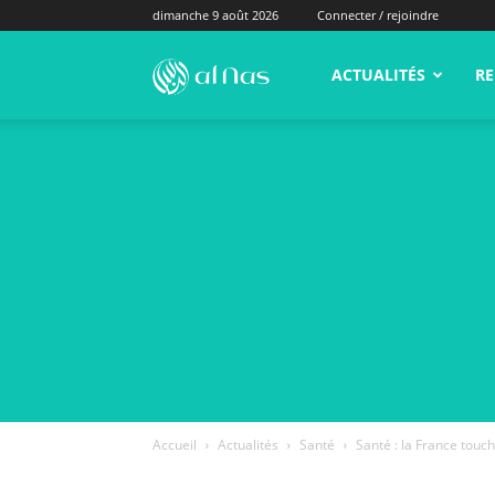
dimanche 9 août 2026
Connecter / rejoindre
alNas.fr
ACTUALITÉS
RE
Accueil
Actualités
Santé
Santé : la France tou