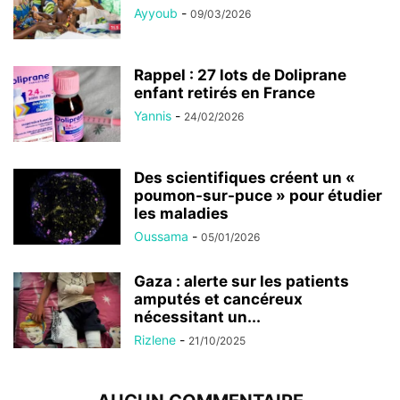
Ayyoub
-
09/03/2026
Rappel : 27 lots de Doliprane
enfant retirés en France
Yannis
-
24/02/2026
Des scientifiques créent un «
poumon-sur-puce » pour étudier
les maladies
Oussama
-
05/01/2026
Gaza : alerte sur les patients
amputés et cancéreux
nécessitant un...
Rizlene
-
21/10/2025