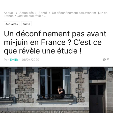
Accueil
Actualités
Santé
Un déconfinement pas avant mi-juin en
France ? C’est ce que révèle...
Actualités
Santé
Un déconfinement pas avant
mi-juin en France ? C’est ce
que révèle une étude !
0
Par
Emilie
-
08/04/2020