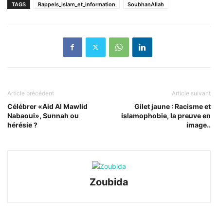
TAGS
Rappels_islam_et_information
SoubhanAllah
Article précédent
Article suivant
Célébrer «Aid Al Mawlid
Gilet jaune : Racisme et
Nabaoui», Sunnah ou
islamophobie, la preuve en
hérésie ?
image..
Zoubida