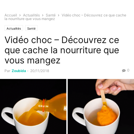
Accueil
Actualités
Santé
Vidéo choc – Découvrez ce que cache
la nourriture que vous mangez
Actualités
Santé
Vidéo choc – Découvrez ce
que cache la nourriture que
vous mangez
0
Par
Zoubida
-
20/11/2018