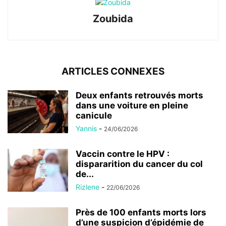
Zoubida
ARTICLES CONNEXES
Deux enfants retrouvés morts
dans une voiture en pleine
canicule
Yannis
-
24/06/2026
Vaccin contre le HPV :
dispararition du cancer du col
de...
Rizlene
-
22/06/2026
Près de 100 enfants morts lors
d’une suspicion d’épidémie de