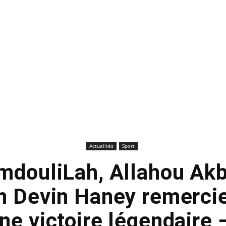
Actualités
Sport
mdouliLah, Allahou Akba
 Devin Haney remercie 
ne victoire légendaire