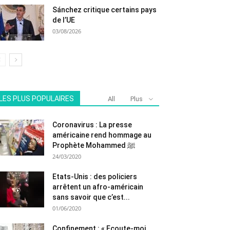
Sánchez critique certains pays
de l’UE
03/08/2026
LES PLUS POPULAIRES
All
Plus
Coronavirus : La presse
américaine rend hommage au
Prophète Mohammed ﷺ
24/03/2020
Etats-Unis : des policiers
arrêtent un afro-américain
sans savoir que c’est...
01/06/2020
Confinement : « Ecoute-moi