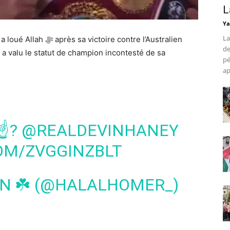
L
Ya
La
e contre l’Australien
de
 a valu
le statut de champion incontesté de sa
pé
ap
 ☝?
@REALDEVINHANEY
OM/ZVGGINZBLT
ON ☘️ (@HALALHOMER_)