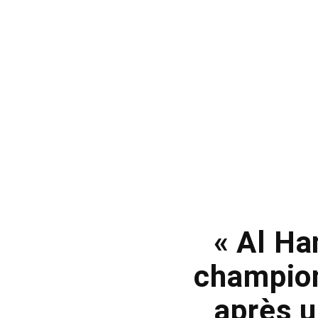
« Al Ha
champion
après u