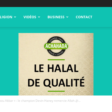
LIGION
VIDÉOS
BUSINESS
CONTACT
« Al HamdouliLah, Allahou Akbar » : le champion Devin Haney remercie Allah ﷻ...