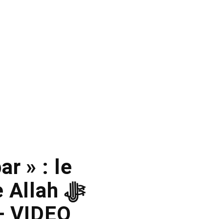
r » : le
Allah ﷻ
 – VIDEO