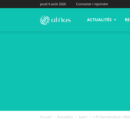
jeudi 6 août 2026
Connecter / rejoindre
alNas.fr
ACTUALITÉS
RE
Accueil
Actualités
Sport