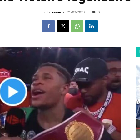
Par
Lassana
-
21/03/2023
0