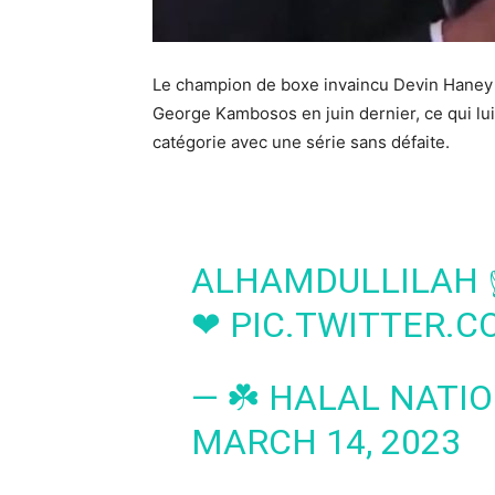
Le champion de boxe invaincu Devin Haney a loué Allah ﷻ après sa victoir
George Kambosos en juin dernier, ce qui lui
catégorie avec une série sans défaite.
ALHAMDULLILAH
❤
PIC.TWITTER.C
— ☘️ HALAL NATI
MARCH 14, 2023