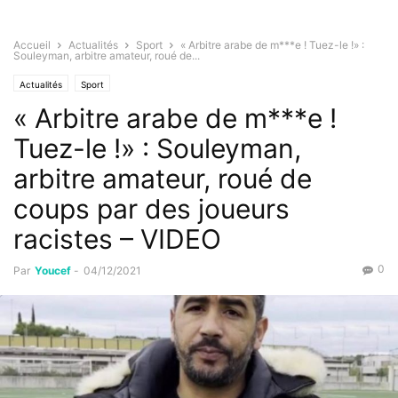
Accueil
Actualités
Sport
« Arbitre arabe de m***e ! Tuez-le !» :
Souleyman, arbitre amateur, roué de...
Actualités
Sport
« Arbitre arabe de m***e !
Tuez-le !» : Souleyman,
arbitre amateur, roué de
coups par des joueurs
racistes – VIDEO
0
Par
Youcef
-
04/12/2021