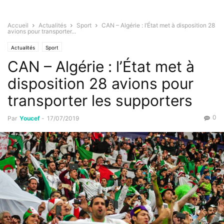
Accueil
Actualités
Sport
CAN – Algérie : l’État met à disposition 28
avions pour transporter...
Actualités
Sport
CAN – Algérie : l’État met à
disposition 28 avions pour
transporter les supporters
0
Par
Youcef
-
17/07/2019