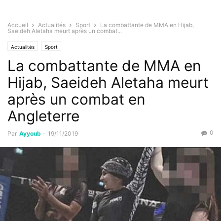
Accueil
Actualités
Sport
La combattante de MMA en Hijab,
Saeideh Aletaha meurt après un combat...
Actualités
Sport
La combattante de MMA en
Hijab, Saeideh Aletaha meurt
après un combat en
Angleterre
0
Par
Ayyoub
-
19/11/2019