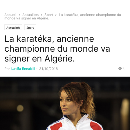
Accueil
Actualités
Sport
La karatéka, ancienne championne du
monde va signer en Algérie.
Actualités
Sport
La karatéka, ancienne
championne du monde va
signer en Algérie.
0
Par
Latifa Ennabili
-
31/10/2018