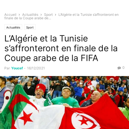
Accueil
Actualités
Sport
L’Algérie et la Tunisie s’affronteront en
finale de la Coupe arabe de...
Actualités
Sport
L’Algérie et la Tunisie
s’affronteront en finale de la
Coupe arabe de la FIFA
0
Par
Youcef
-
16/12/2021