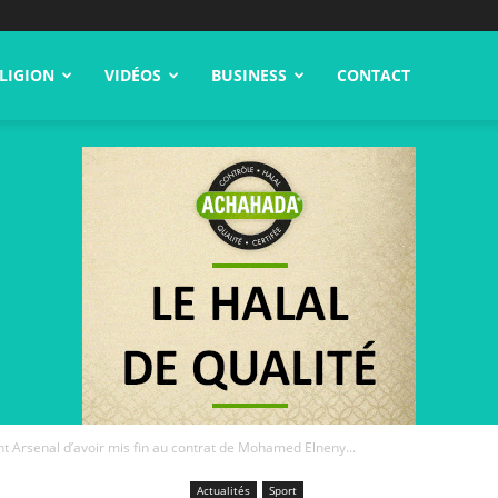
LIGION
VIDÉOS
BUSINESS
CONTACT
t Arsenal d’avoir mis fin au contrat de Mohamed Elneny...
Actualités
Sport