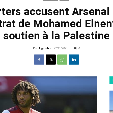
ters accusent Arsenal 
ntrat de Mohamed Elnen
soutien à la Palestine
Par
Ayyoub
-
22/11/2021
0