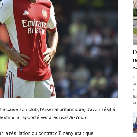
D
r
Ya
De
pr
re
au
pr
ccusé son club, l’Arsenal britannique, d’avoir résilié
alestine, a rapporté vendredi
Rai Al-Youm.
 la résiliation du contrat d’Elneny était que