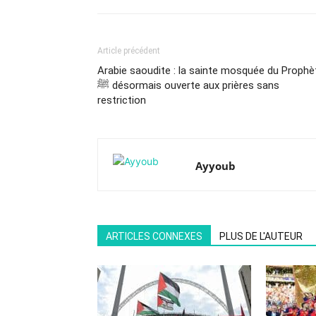
Article précédent
Arabie saoudite : la sainte mosquée du Prophè
ﷺ désormais ouverte aux prières sans
restriction
Ayyoub
ARTICLES CONNEXES
PLUS DE L'AUTEUR