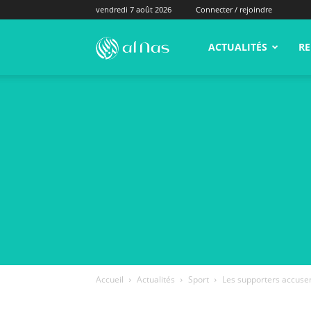
vendredi 7 août 2026
Connecter / rejoindre
alNas.fr
ACTUALITÉS
RE
Accueil
Actualités
Sport
Les supporters accusen