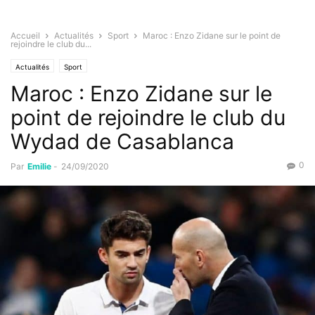
Accueil
Actualités
Sport
Maroc : Enzo Zidane sur le point de
rejoindre le club du...
Actualités
Sport
Maroc : Enzo Zidane sur le
point de rejoindre le club du
Wydad de Casablanca
0
Par
Emilie
-
24/09/2020