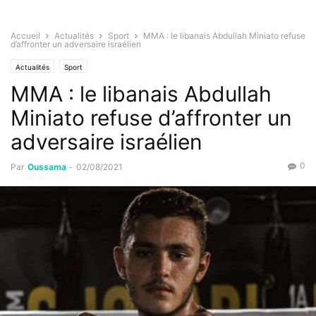
Accueil
Actualités
Sport
MMA : le libanais Abdullah Miniato refuse
d’affronter un adversaire israélien
Actualités
Sport
MMA : le libanais Abdullah
Miniato refuse d’affronter un
adversaire israélien
0
Par
Oussama
-
02/08/2021