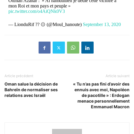
Ottman Azaitar : » Al hamdulileh je dédie cette victoire a
mon Roi et mon pays et peuple »
pic.twitter.com/o4AiQNk0V3
— LionduRif ?? ۞ (@Moul_hanoute)
September 13, 2020
Article précédent
Article suivant
Oman salue la décision de
« Tu n’as pas fini d’avoir des
Bahreïn de normaliser ses
ennuis avec moi, Napoléon
relations avec Israël
de pacotille » : Erdogan
menace personnellement
Emmanuel Macron