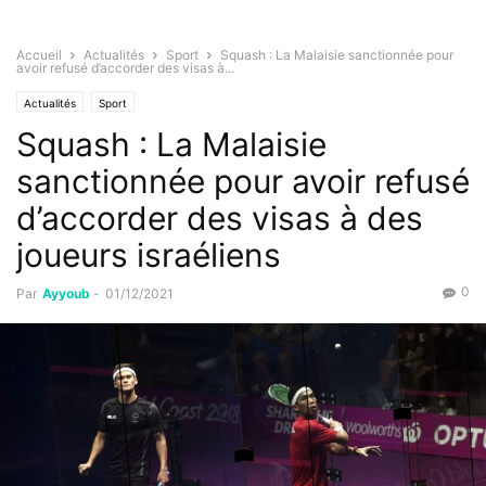
Accueil
Actualités
Sport
Squash : La Malaisie sanctionnée pour
avoir refusé d’accorder des visas à...
Actualités
Sport
Squash : La Malaisie
sanctionnée pour avoir refusé
d’accorder des visas à des
joueurs israéliens
0
Par
Ayyoub
-
01/12/2021