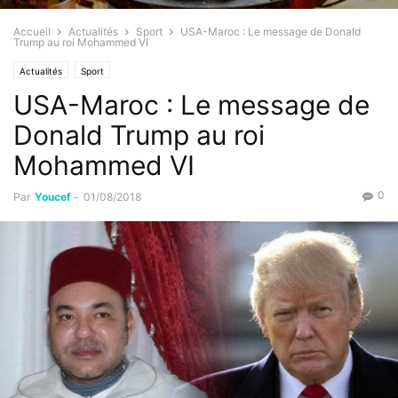
Accueil
Actualités
Sport
USA-Maroc : Le message de Donald
Trump au roi Mohammed VI
Actualités
Sport
USA-Maroc : Le message de
Donald Trump au roi
Mohammed VI
0
Par
Youcef
-
01/08/2018