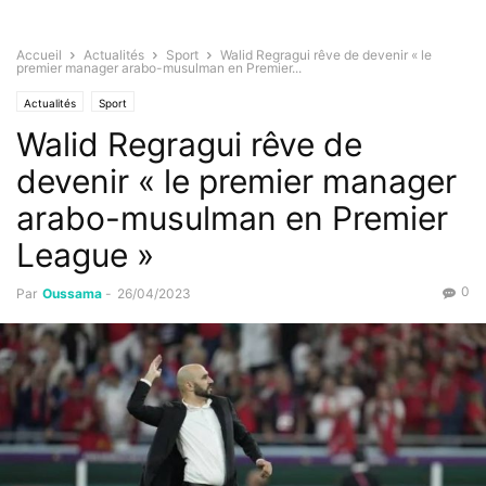
Accueil
Actualités
Sport
Walid Regragui rêve de devenir « le
premier manager arabo-musulman en Premier...
Actualités
Sport
Walid Regragui rêve de
devenir « le premier manager
arabo-musulman en Premier
League »
0
Par
Oussama
-
26/04/2023