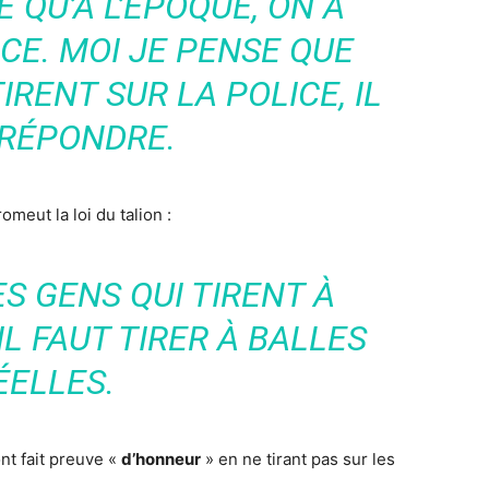
 QU’À L’ÉPOQUE, ON A
ICE. MOI JE PENSE QUE
RENT SUR LA POLICE, IL
 RÉPONDRE.
meut la loi du talion :
ES GENS QUI TIRENT À
IL FAUT TIRER À BALLES
ÉELLES.
nt fait preuve «
d’honneur
» en ne tirant pas sur les