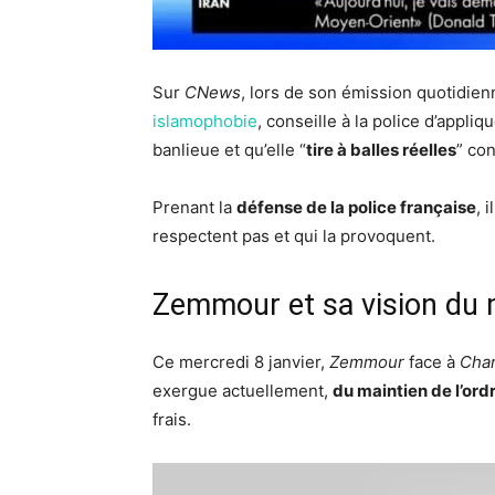
Sur
CNews
, lors de son émission quotidie
islamophobie
, conseille à la police d’appliq
banlieue et qu’elle “
tire à balles réelles
” co
Prenant la
défense de la police française
, 
respectent pas et qui la provoquent.
Zemmour et sa vision du m
Ce mercredi 8 janvier,
Zemmour
face à
Char
exergue actuellement,
du maintien de l’ord
frais.