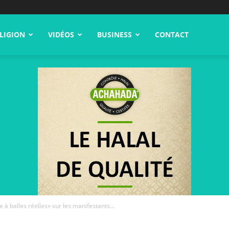
LIGION
VIDÉOS
BUSINESS
CONTACT
 à balles réelles» sur les manifestants...