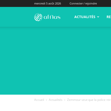
mercredi 5 août 2026
Connecter / rejoindre
alNas.fr
ACTUALITÉS
RE
Accueil
Actualités
Zemmour veut que la police «tire