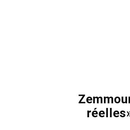
Zemmour v
réelles