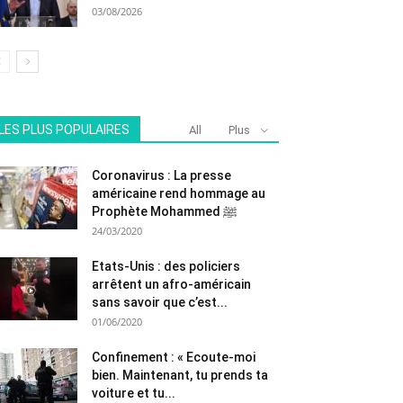
03/08/2026
LES PLUS POPULAIRES
All
Plus
Coronavirus : La presse
américaine rend hommage au
Prophète Mohammed ﷺ
24/03/2020
Etats-Unis : des policiers
arrêtent un afro-américain
sans savoir que c’est...
01/06/2020
Confinement : « Ecoute-moi
bien. Maintenant, tu prends ta
voiture et tu...