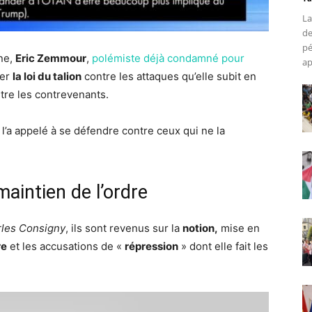
La
de
pé
nne,
Eric Zemmour
,
polémiste déjà condamné pour
ap
uer
la loi du talion
contre les attaques qu’elle subit en
ntre les contrevenants.
il l’a appelé à se défendre contre ceux qui ne la
aintien de l’ordre
les Consigny
, ils sont revenus sur la
notion,
mise en
re
et les accusations de «
répression
» dont elle fait les