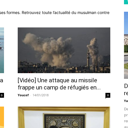
 ses formes. Retrouvez toute l’actualité du musulman contre
la
[Vidéo] Une attaque au missile
D
frappe un camp de réfugiés en...
r
Youcef
-
14/01/2018
0
0
Ya
De
pr
re
au