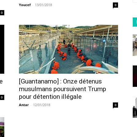
Youcef
-
13/01/2018
0
0
e
[Guantanamo] : Onze détenus
musulmans poursuivent Trump
pour détention illégale
0
Antar
-
12/01/2018
0