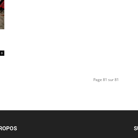
0
Page 81 sur 81
PROPOS
S