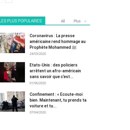
LES PLUS POPULAIRES
All
Plus
Coronavirus : La presse
américaine rend hommage au
Prophète Mohammed ﷺ
24/03/2020
Etats-Unis : des policiers
arrêtent un afro-américain
sans savoir que c’est...
01/06/2020
Confinement : « Ecoute-moi
bien. Maintenant, tu prends ta
voiture et tu...
07/04/2020