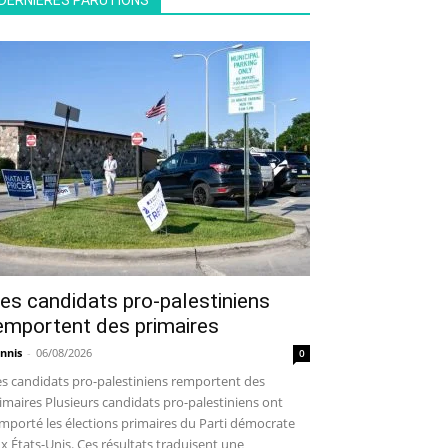
DERNIÈRES PARUTIONS
es candidats pro-palestiniens
emportent des primaires
nnis
-
06/08/2026
0
s candidats pro-palestiniens remportent des
imaires Plusieurs candidats pro-palestiniens ont
mporté les élections primaires du Parti démocrate
x États-Unis. Ces résultats traduisent une