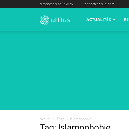
dimanche 9 août 2026
Connecter / rejoindre
alNas.fr
ACTUALITÉS
RE
Accueil
Tags
Islamophobie
Tag: Islamophobie