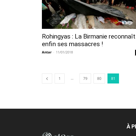
Rohingyas : La Birmanie reconnaît
enfin ses massacres !
Antar
-
11/01/2018
...
1
79
80
81
À 