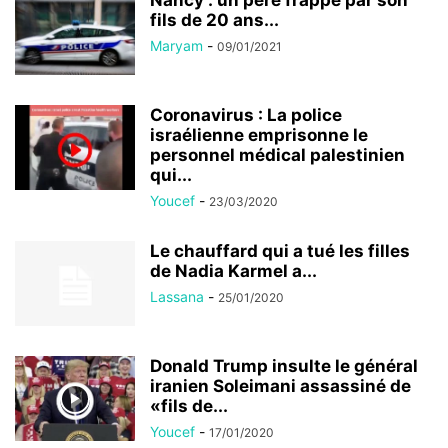
Nancy : un père frappé par son
fils de 20 ans...
Maryam
-
09/01/2021
Coronavirus : La police
israélienne emprisonne le
personnel médical palestinien
qui...
Youcef
-
23/03/2020
Le chauffard qui a tué les filles
de Nadia Karmel a...
Lassana
-
25/01/2020
Donald Trump insulte le général
iranien Soleimani assassiné de
«fils de...
Youcef
-
17/01/2020