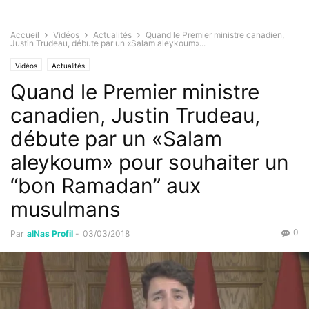
Accueil
Vidéos
Actualités
Quand le Premier ministre canadien,
Justin Trudeau, débute par un «Salam aleykoum»...
Vidéos
Actualités
Quand le Premier ministre
canadien, Justin Trudeau,
débute par un «Salam
aleykoum» pour souhaiter un
“bon Ramadan” aux
musulmans
0
Par
alNas Profil
-
03/03/2018