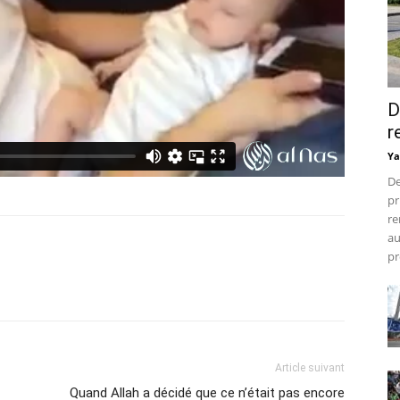
D
r
Ya
De
pr
re
au
pr
Article suivant
Quand Allah a décidé que ce n’était pas encore