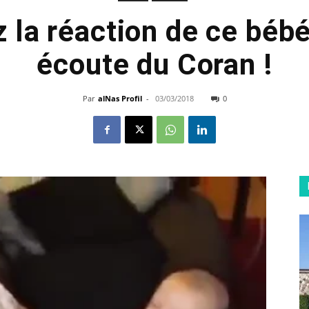
 la réaction de ce bébé 
écoute du Coran !
Par
alNas Profil
-
03/03/2018
0