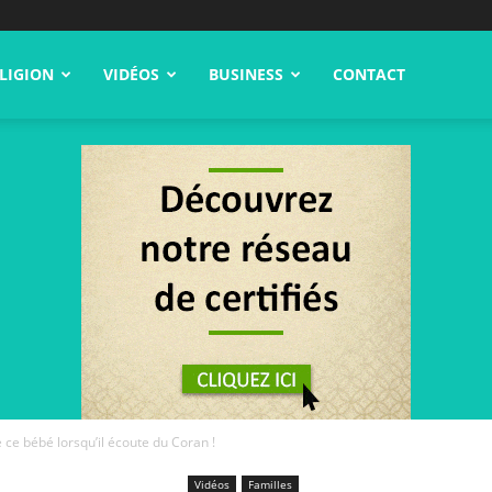
LIGION
VIDÉOS
BUSINESS
CONTACT
 ce bébé lorsqu’il écoute du Coran !
Vidéos
Familles