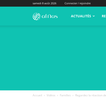
samedi 8 août 2026
Connecter / rejoindre
alNas.fr
ACTUALITÉS
RE
Accueil
Vidéos
Familles
Regardez la réaction de