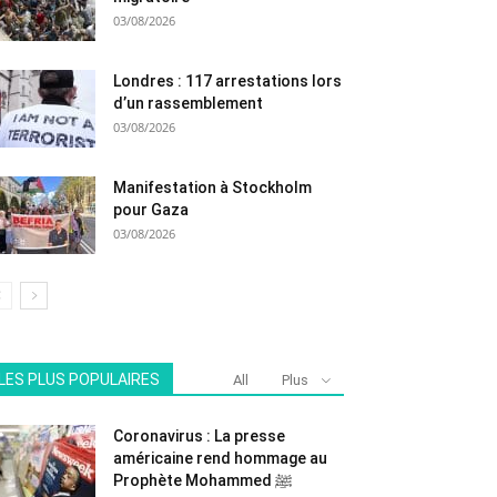
03/08/2026
Londres : 117 arrestations lors
d’un rassemblement
03/08/2026
Manifestation à Stockholm
pour Gaza
03/08/2026
LES PLUS POPULAIRES
All
Plus
Coronavirus : La presse
américaine rend hommage au
Prophète Mohammed ﷺ