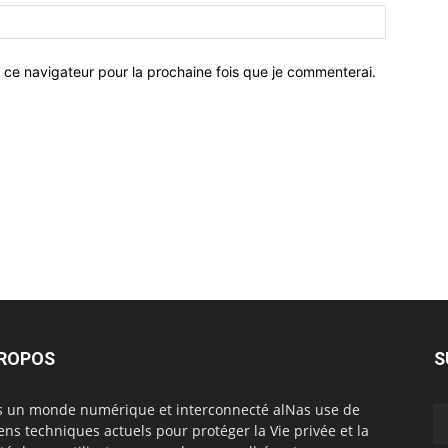
 ce navigateur pour la prochaine fois que je commenterai.
PROPOS
S
 un monde numérique et interconnecté alNas use de
ns techniques actuels pour protéger la Vie privée et la