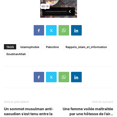
TAGS
Islamophobie
Palestine
Rappels_islam_et_information
SoubhanAllah
Article précédent
Article suivant
Un sommet musulman anti-
Une femme voilée maltraitée
saoudien s’est tenu entre la
par une hôtesse de l’air…