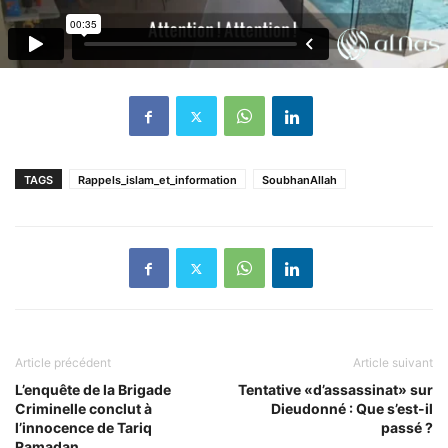
TAGS
Rappels_islam_et_information
SoubhanAllah
Article précédent
Article suivant
L’enquête de la Brigade
Tentative «d’assassinat» sur
Criminelle conclut à
Dieudonné : Que s’est-il
l’innocence de Tariq
passé ?
Ramadan