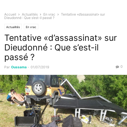
Accueil
Actualités
En vrac
Tentative «d’assassinat» sur
Dieudonné : Que s’est-il passé ?
Actualités
En vrac
Tentative «d’assassinat» sur
Dieudonné : Que s’est-il
passé ?
0
Par
Oussama
-
01/07/2019