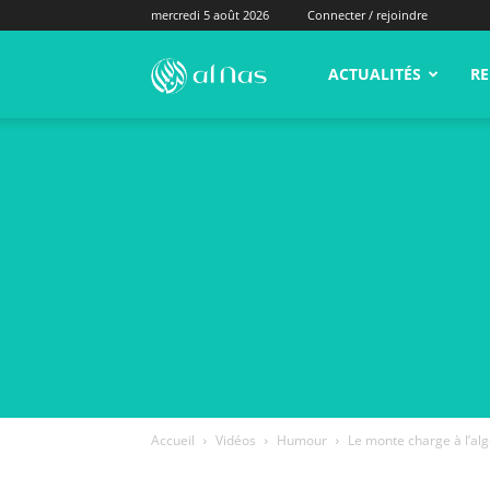
mercredi 5 août 2026
Connecter / rejoindre
alNas.fr
ACTUALITÉS
RE
Accueil
Vidéos
Humour
Le monte charge à l’algér