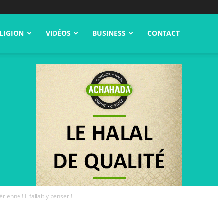
LIGION
VIDÉOS
BUSINESS
CONTACT
ienne ! Il fallait y penser !