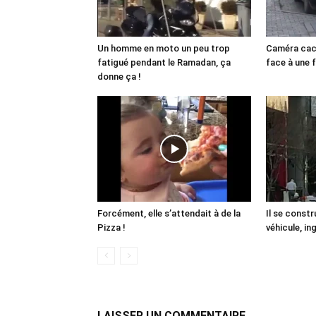
Un homme en moto un peu trop
Caméra caché
fatigué pendant le Ramadan, ça
face à une
donne ça !
Forcément, elle s’attendait à de la
Il se const
Pizza !
véhicule, in
LAISSER UN COMMENTAIRE