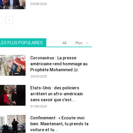
03/08/2026
LES PLUS POPULAIRES
All
Plus
Coronavirus : La presse
américaine rend hommage au
Prophète Mohammed ﷺ
24/03/2020
Etats-Unis : des policiers
arrêtent un afro-américain
sans savoir que c’est...
01/06/2020
Confinement : « Ecoute-moi
bien. Maintenant, tu prends ta
voiture et tu...