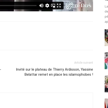
La
de
pé
ap
Article suivant
-
Invité sur le plateau de Thierry Ardisson, Yassine
Belattar remet en place les islamophobes !