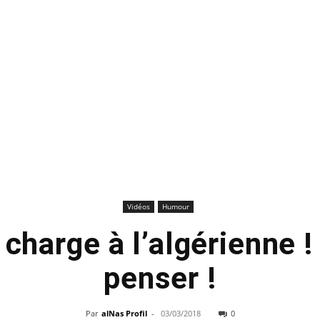
Vidéos
Humour
harge à l’algérienne ! I
penser !
Par
alNas Profil
-
03/03/2018
0