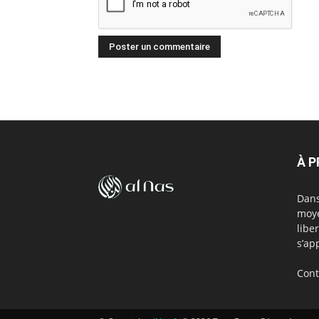
À 
Dans
moye
libe
s’ap
Cont