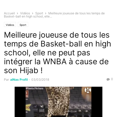
Accueil
Vidéos
Sport
Meilleure joueuse de tous les temps de
Basket-ball en high school, elle...
Vidéos
Sport
Meilleure joueuse de tous les
temps de Basket-ball en high
school, elle ne peut pas
intégrer la WNBA à cause de
son Hijab !
0
Par
alNas Profil
-
03/03/2018