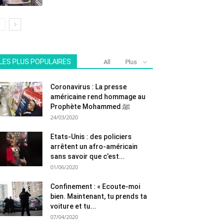
LES PLUS POPULAIRES
All
Plus
Coronavirus : La presse
américaine rend hommage au
Prophète Mohammed ﷺ
24/03/2020
Etats-Unis : des policiers
arrêtent un afro-américain
sans savoir que c’est...
01/06/2020
Confinement : « Ecoute-moi
bien. Maintenant, tu prends ta
voiture et tu...
07/04/2020