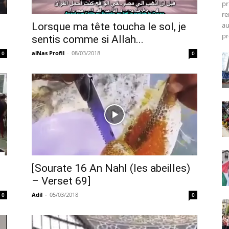
pr
re
Lorsque ma tête toucha le sol, je
au
pr
sentis comme si Allah...
alNas Profil
-
08/03/2018
0
0
[Sourate 16 An Nahl (les abeilles)
– Verset 69]
Adil
-
05/03/2018
0
0