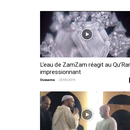
L’eau de ZamZam réagit au Qu’Ran
impressionnant
Oussama
-
25/05/2019