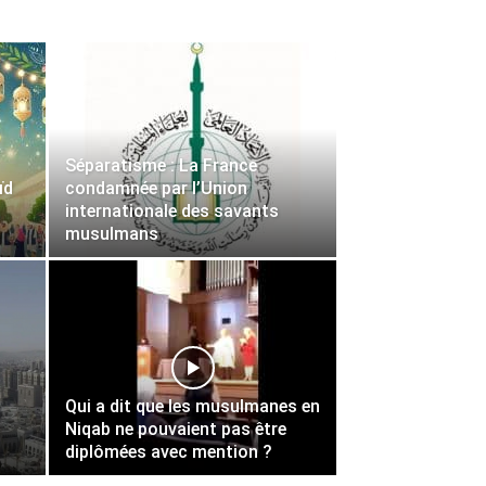
Séparatisme : La France
ïd
condamnée par l’Union
internationale des savants
musulmans
Qui a dit que les musulmanes en
Niqab ne pouvaient pas être
diplômées avec mention ?