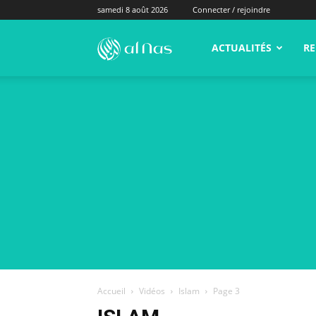
samedi 8 août 2026
Connecter / rejoindre
alNas.fr
ACTUALITÉS
RE
Accueil
Vidéos
Islam
Page 3