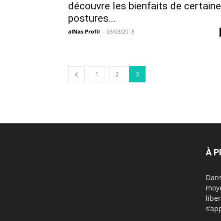
découvre les bienfaits de certain
postures...
alNas Profil
-
03/03/2018
1
2
3
À 
Dans
moye
libe
s’ap