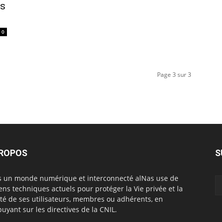
es
0
Page 3 sur 3
PROPOS
S
 un monde numérique et interconnecté alNas use de
ns techniques actuels pour protéger la Vie privée et la
rté de ses utilisateurs, membres ou adhérents, en
puyant sur les directives de la CNIL.