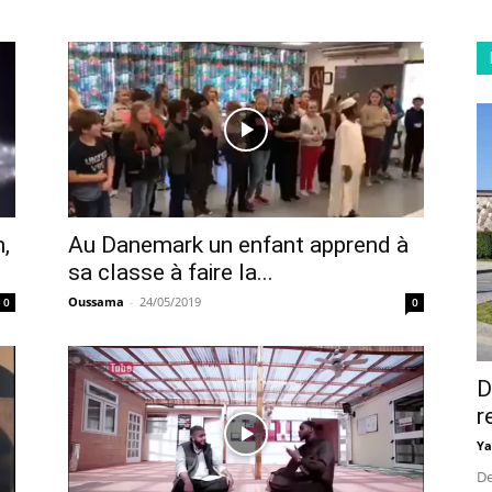
,
Au Danemark un enfant apprend à
sa classe à faire la...
Oussama
-
24/05/2019
0
0
D
r
Ya
De