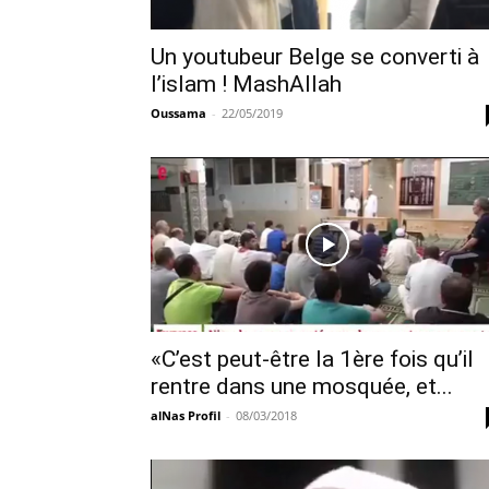
Un youtubeur Belge se converti à
l’islam ! MashAllah
Oussama
-
22/05/2019
«C’est peut-être la 1ère fois qu’il
rentre dans une mosquée, et...
alNas Profil
-
08/03/2018