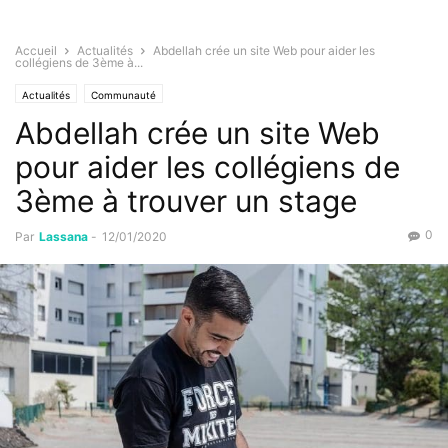
Accueil
Actualités
Abdellah crée un site Web pour aider les
collégiens de 3ème à...
Actualités
Communauté
Abdellah crée un site Web
pour aider les collégiens de
3ème à trouver un stage
0
Par
Lassana
-
12/01/2020