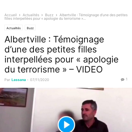
Accueil
Actualités
Buzz
Albertville : Témoignage d’une des petites
filles interpellées pour « apologie du terrorisme »...
Actualités
Buzz
Albertville : Témoignage
d’une des petites filles
interpellées pour « apologie
du terrorisme » – VIDEO
1
Par
Lassana
-
07/11/2020