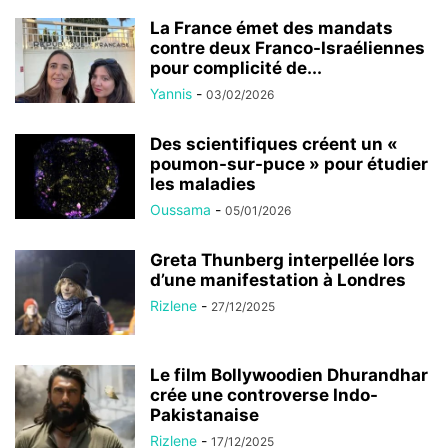
La France émet des mandats
contre deux Franco-Israéliennes
pour complicité de...
Yannis
-
03/02/2026
Des scientifiques créent un «
poumon-sur-puce » pour étudier
les maladies
Oussama
-
05/01/2026
Greta Thunberg interpellée lors
d’une manifestation à Londres
Rizlene
-
27/12/2025
Le film Bollywoodien Dhurandhar
crée une controverse Indo-
Pakistanaise
Rizlene
-
17/12/2025