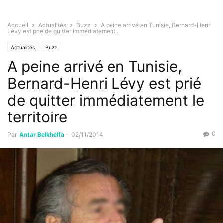
Accueil
Actualités
Buzz
A peine arrivé en Tunisie, Bernard-Henri
Lévy est prié de quitter immédiatement...
Actualités
Buzz
A peine arrivé en Tunisie,
Bernard-Henri Lévy est prié
de quitter immédiatement le
territoire
0
Par
Antar Belkhelfa
-
02/11/2014