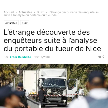
Accueil
Actualités
Buzz
L’étrange découverte des enquêteurs
suite à l’analyse du portable du tueur de...
Actualités
Buzz
L’étrange découverte des
enquêteurs suite à l’analyse
du portable du tueur de Nice
0
Par
Antar Belkhelfa
-
18/07/2016