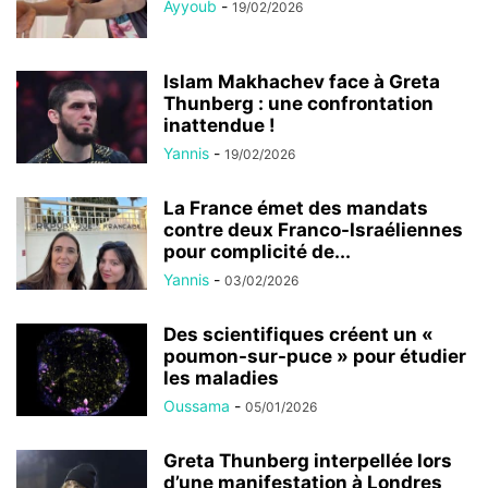
Ayyoub
-
19/02/2026
Islam Makhachev face à Greta
Thunberg : une confrontation
inattendue !
Yannis
-
19/02/2026
La France émet des mandats
contre deux Franco-Israéliennes
pour complicité de...
Yannis
-
03/02/2026
Des scientifiques créent un «
poumon-sur-puce » pour étudier
les maladies
Oussama
-
05/01/2026
Greta Thunberg interpellée lors
d’une manifestation à Londres