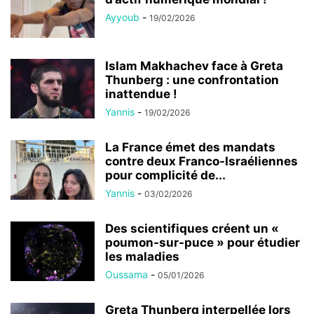
Ayyoub
-
19/02/2026
Islam Makhachev face à Greta
Thunberg : une confrontation
inattendue !
Yannis
-
19/02/2026
La France émet des mandats
contre deux Franco-Israéliennes
pour complicité de...
Yannis
-
03/02/2026
Des scientifiques créent un «
poumon-sur-puce » pour étudier
les maladies
Oussama
-
05/01/2026
Greta Thunberg interpellée lors