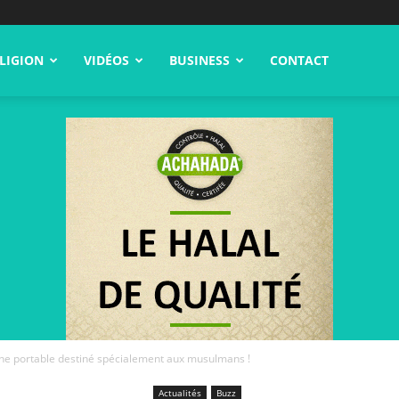
LIGION
VIDÉOS
BUSINESS
CONTACT
ne portable destiné spécialement aux musulmans !
Actualités
Buzz