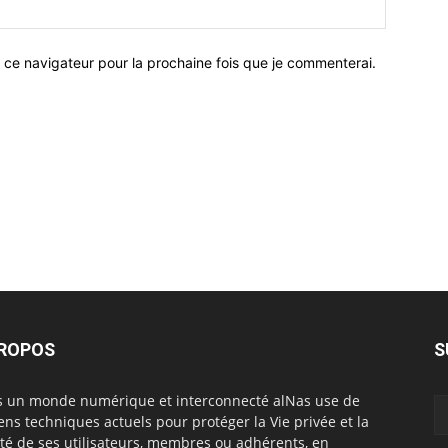
 ce navigateur pour la prochaine fois que je commenterai.
PROPOS
S
 un monde numérique et interconnecté alNas use de
ns techniques actuels pour protéger la Vie privée et la
rté de ses utilisateurs, membres ou adhérents, en