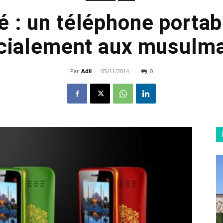
 : un téléphone portab
cialement aux musulma
Par
Adil
-
05/11/2014
0