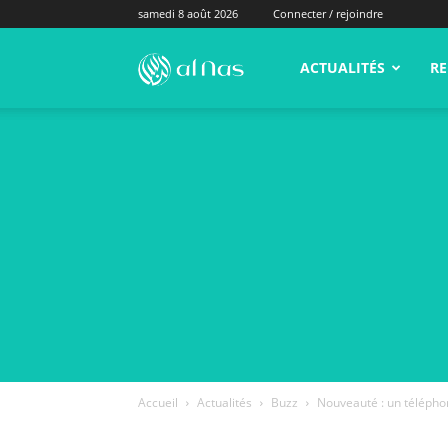
samedi 8 août 2026
Connecter / rejoindre
alNas.fr
ACTUALITÉS
RE
Accueil
Actualités
Buzz
Nouveauté : un télépho