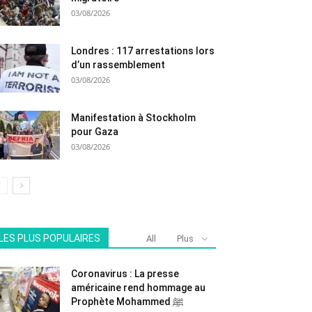
03/08/2026
Londres : 117 arrestations lors
d’un rassemblement
03/08/2026
Manifestation à Stockholm
pour Gaza
03/08/2026
LES PLUS POPULAIRES
All
Plus
Coronavirus : La presse
américaine rend hommage au
Prophète Mohammed ﷺ