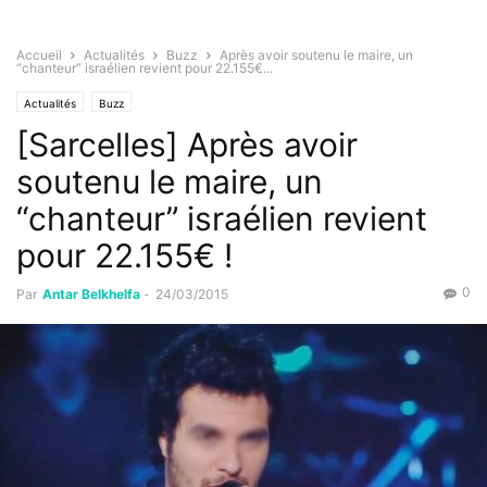
Accueil
Actualités
Buzz
Après avoir soutenu le maire, un
“chanteur” israélien revient pour 22.155€...
Actualités
Buzz
[Sarcelles] Après avoir
soutenu le maire, un
“chanteur” israélien revient
pour 22.155€ !
0
Par
Antar Belkhelfa
-
24/03/2015