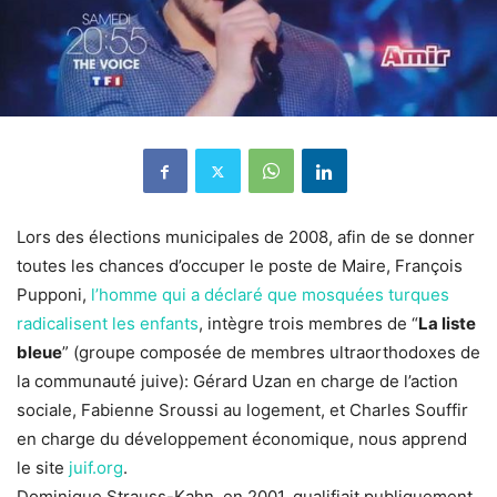
Lors des élections municipales de 2008, afin de se donner
toutes les chances d’occuper le poste de Maire, François
Pupponi,
l’homme qui a déclaré que mosquées turques
radicalisent les enfants
, intègre trois membres de “
La liste
bleue
” (groupe composée de membres ultraorthodoxes de
la communauté juive): Gérard Uzan en charge de l’action
sociale, Fabienne Sroussi au logement, et Charles Souffir
en charge du développement économique, nous apprend
le site
juif.org
.
Dominique Strauss-Kahn, en 2001, qualifiait publiquement