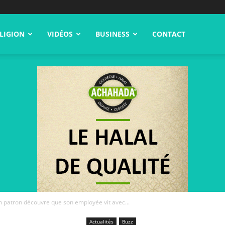
LIGION
VIDÉOS
BUSINESS
CONTACT
n patron découvre que son employée vit avec...
Actualités
Buzz