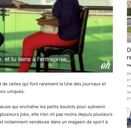
D
r
Ya
De
pr
st de celles qui font rarement la Une des journaux et
re
onc uniques.
au
pr
geuse qui enchaîne les petits boulots pour subvenir
lusieurs jobs, elle n’en vit pas moins depuis plusieurs
 est notamment vendeuse dans un magasin de sport à