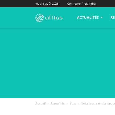
jeudi 6 août 2026
Connecter / rejoindre
alNas.fr
ACTUALITÉS
RE
Accueil
Actualités
Buzz
Suite à une émission, u