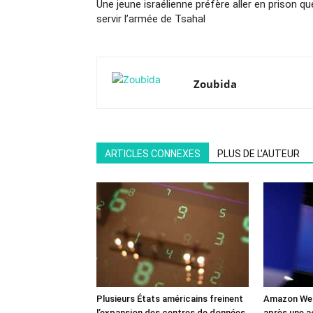
Une jeune israélienne préfère aller en prison qu
servir l’armée de Tsahal
Zoubida
ARTICLES CONNEXES
PLUS DE L'AUTEUR
Plusieurs États américains freinent
Amazon Web
l’expansion des centres de données
après une a