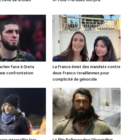
chev face à Greta
La France émet des mandats contre
une confrontation
deux Franco-Israéliennes pour
!
complicité de génocide
erg interpellée lors
Le film Bollywoodien Dhurandhar