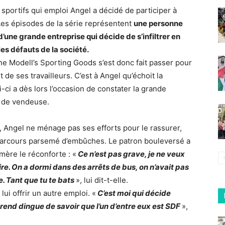
sportifs qui emploi Angel a décidé de participer à
Les épisodes de la série représentent
une personne
’une grande entreprise qui décide de s’infiltrer en
es défauts de la société.
ne Modell’s Sporting Goods s’est donc fait passer pour
e ses travailleurs. C’est à Angel qu’échoit la
ci a dès lors l’occasion de constater la grande
 de vendeuse.
, Angel ne ménage pas ses efforts pour le rassurer,
n parcours parsemé d’embûches. Le patron bouleversé a
mère le réconforte : «
Ce n’est pas grave, je ne veux
pire. On a dormi dans des arrêts de bus, on n’avait pas
e. Tant que tu te bats
», lui dit-t-elle.
ui offrir un autre emploi. «
C’est moi qui décide
rend dingue de savoir que l’un d’entre eux est SDF
»,