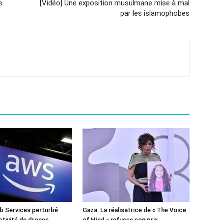
e
[Vidéo] Une exposition musulmane mise à mal
par les islamophobes
 Services perturbé
Gaza: La réalisatrice de « The Voice
ctivité de drones
of Hind » refuses son prix