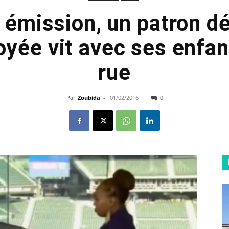
e émission, un patron d
yée vit avec ses enfan
rue
Par
Zoubida
-
01/02/2016
0