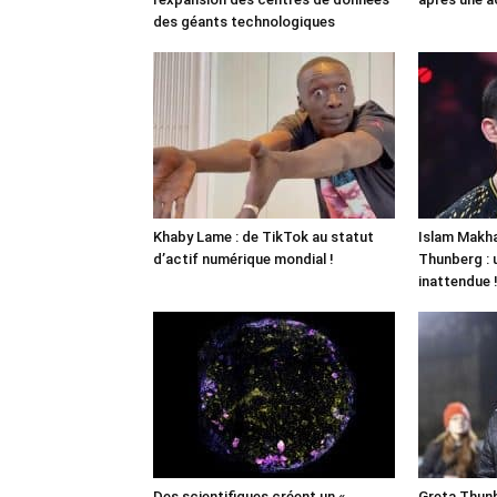
des géants technologiques
Khaby Lame : de TikTok au statut
Islam Makha
d’actif numérique mondial !
Thunberg : 
inattendue 
Des scientifiques créent un «
Greta Thunb