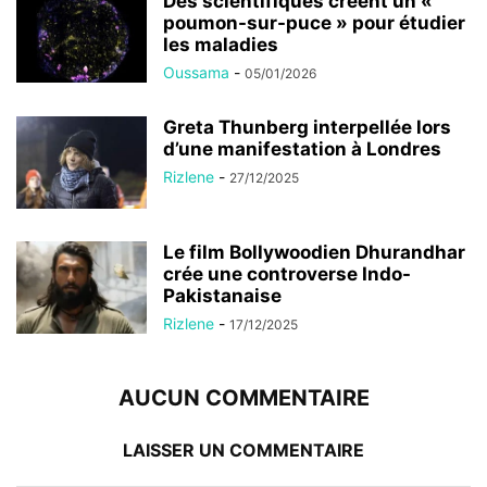
Des scientifiques créent un «
poumon-sur-puce » pour étudier
les maladies
Oussama
-
05/01/2026
Greta Thunberg interpellée lors
d’une manifestation à Londres
Rizlene
-
27/12/2025
Le film Bollywoodien Dhurandhar
crée une controverse Indo-
Pakistanaise
Rizlene
-
17/12/2025
AUCUN COMMENTAIRE
LAISSER UN COMMENTAIRE