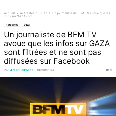
Accueil
Actualités
Buzz
Un journaliste de BFM TV avoue que les
infos sur GAZA sont...
Actualités
Buzz
Un journaliste de BFM TV
avoue que les infos sur GAZA
sont filtrées et ne sont pas
diffusées sur Facebook
0
Par
Antar Belkhelfa
-
06/08/2014