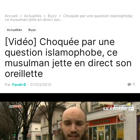
Accueil
Actualités
Buzz
Choquée par une question islamophobe,
ce musulman jette en direct son...
Actualités
Buzz
[Vidéo] Choquée par une
question islamophobe, ce
musulman jette en direct son
oreillette
0
Par
Farah B
-
07/03/2015