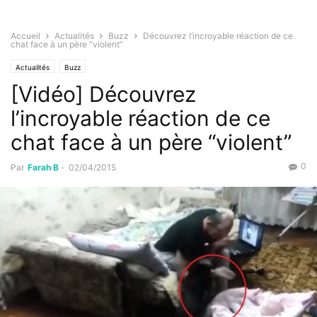
Accueil
Actualités
Buzz
Découvrez l’incroyable réaction de ce
chat face à un père “violent”
Actualités
Buzz
[Vidéo] Découvrez
l’incroyable réaction de ce
chat face à un père “violent”
0
Par
Farah B
-
02/04/2015