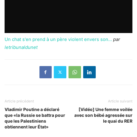
Un chat s'en prend à un père violent envers son…
par
letribunaldunet
Article précédent
Article suivant
Vladimir Poutine a déclaré
[Vidéo] Une femme voilée
que «la Russie se battra pour
avec son bébé agressée sur
que les Palestiniens
le quai du RER
obtiennent leur État»