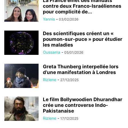
La France émet des mandats
contre deux Franco-Israéliennes
pour complicité de...
Yannis
-
03/02/2026
Des scientifiques créent un «
poumon-sur-puce » pour étudier
les maladies
Oussama
-
05/01/2026
Greta Thunberg interpellée lors
d’une manifestation à Londres
Rizlene
-
27/12/2025
Le film Bollywoodien Dhurandhar
crée une controverse Indo-
Pakistanaise
Rizlene
-
17/12/2025