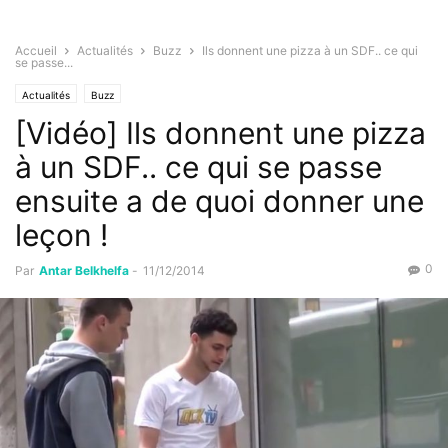
Accueil
Actualités
Buzz
Ils donnent une pizza à un SDF.. ce qui
se passe...
Actualités
Buzz
[Vidéo] Ils donnent une pizza
à un SDF.. ce qui se passe
ensuite a de quoi donner une
leçon !
0
Par
Antar Belkhelfa
-
11/12/2014