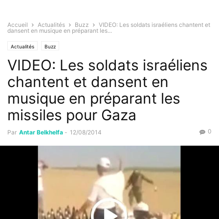
Accueil
Actualités
Buzz
VIDEO: Les soldats israéliens chantent et
dansent en musique en préparant les...
Actualités
Buzz
VIDEO: Les soldats israéliens
chantent et dansent en
musique en préparant les
missiles pour Gaza
0
Par
Antar Belkhelfa
-
12/08/2014