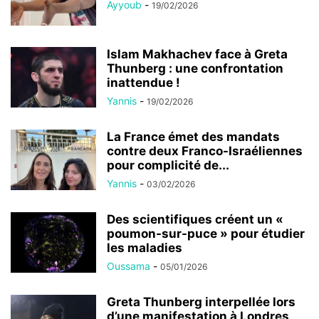
Ayyoub
-
19/02/2026
Islam Makhachev face à Greta
Thunberg : une confrontation
inattendue !
Yannis
-
19/02/2026
La France émet des mandats
contre deux Franco-Israéliennes
pour complicité de...
Yannis
-
03/02/2026
Des scientifiques créent un «
poumon-sur-puce » pour étudier
les maladies
Oussama
-
05/01/2026
Greta Thunberg interpellée lors
d’une manifestation à Londres