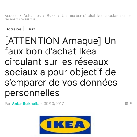
Accueil
Actualités
Buzz
Un faux bon d’achat Ikea circulant sur les
réseaux sociaux a...
Actualités
Buzz
[ATTENTION Arnaque] Un
faux bon d’achat Ikea
circulant sur les réseaux
sociaux a pour objectif de
s’emparer de vos données
personnelles
0
Par
Antar Belkhelfa
-
30/10/2017