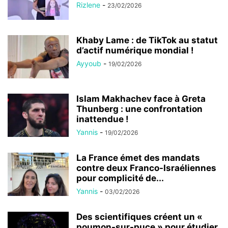
Rizlene
-
23/02/2026
Khaby Lame : de TikTok au statut
d’actif numérique mondial !
Ayyoub
-
19/02/2026
Islam Makhachev face à Greta
Thunberg : une confrontation
inattendue !
Yannis
-
19/02/2026
La France émet des mandats
contre deux Franco-Israéliennes
pour complicité de...
Yannis
-
03/02/2026
Des scientifiques créent un «
poumon-sur-puce » pour étudier