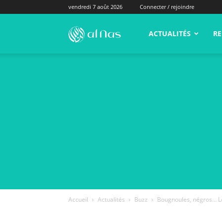
vendredi 7 août 2026
Connecter / rejoindre
alNas.fr
ACTUALITÉS
RE
Accueil
Actualités
Buzz
Bougnoules, négros… L