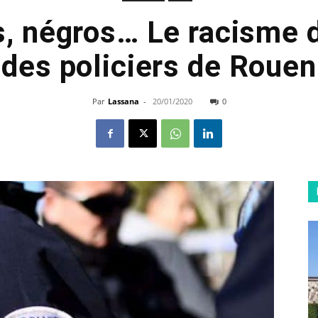
, négros… Le racisme
des policiers de Rouen
Par
Lassana
-
20/01/2020
0