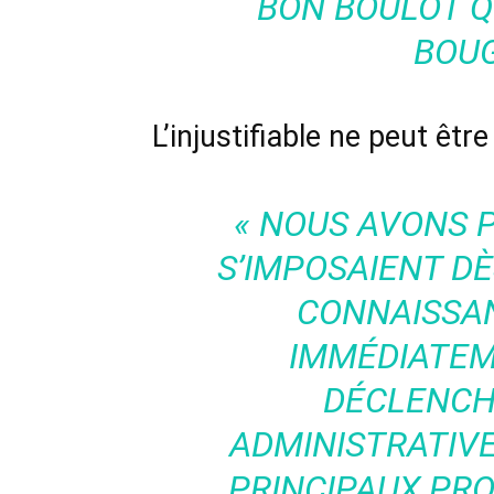
BON BOULOT Q
BOU
L’injustifiable ne peut être 
« NOUS AVONS P
S’IMPOSAIENT D
CONNAISSAN
IMMÉDIATEM
DÉCLENCH
ADMINISTRATIV
PRINCIPAUX PR