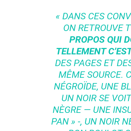
« DANS CES CON
ON RETROUVE T
PROPOS QUI 
TELLEMENT C’ES
DES PAGES ET DE
MÊME SOURCE.
C
NÉGROÏDE, UNE B
UN NOIR SE VOIT
NÈGRE — UNE INS
PAN » -, UN NOIR 