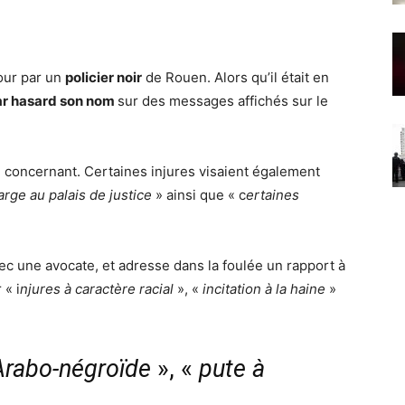
our par un
policier noir
de Rouen. Alors qu’il était en
par hasard son nom
sur des messages affichés sur le
le concernant. Certaines injures visaient également
arge au palais de justice
» ainsi que « c
ertaines
c une avocate, et adresse dans la foulée un rapport à
 « i
njures à caractère racial
», «
incitation à la haine
»
Arabo-négroïde
», «
pute à