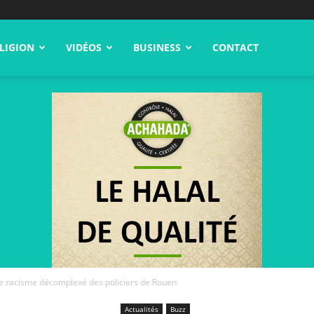
LIGION
VIDÉOS
BUSINESS
CONTACT
e racisme décomplexé des policiers de Rouen
Actualités
Buzz