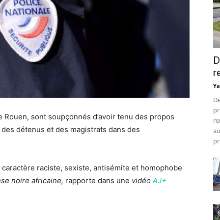
D
r
Ya
De
pr
 de Rouen, sont soupçonnés d’avoir tenu des propos
re
, des détenus et des magistrats dans des
au
pr
caractère raciste, sexiste, antisémite et homophobe
se noire africaine,
rapporte dans une
vidéo
AJ+