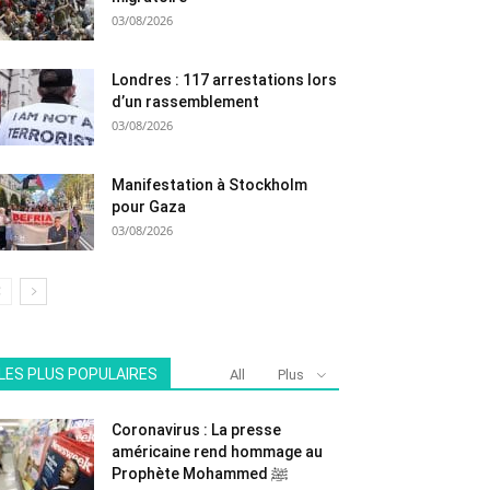
03/08/2026
Londres : 117 arrestations lors
d’un rassemblement
03/08/2026
Manifestation à Stockholm
pour Gaza
03/08/2026
LES PLUS POPULAIRES
All
Plus
Coronavirus : La presse
américaine rend hommage au
Prophète Mohammed ﷺ