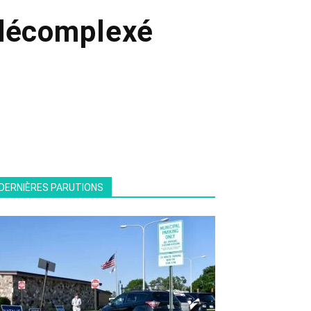
 décomplexé
DERNIÈRES PARUTIONS