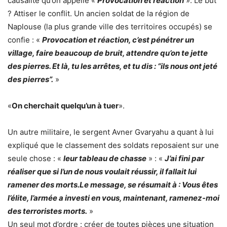
causalité qu’on appelle «
Provocation et réaction
». Le but
? Attiser le conflit. Un ancien soldat de la région de
Naplouse (la plus grande ville des territoires occupés) se
confie : «
Provocation et réaction, c’est pénétrer un
village, faire beaucoup de bruit, attendre qu’on te jette
des pierres. Et là, tu les arrêtes, et tu dis : “ils nous ont jeté
des pierres”.
»
«
On cherchait quelqu’un à tuer
».
Un autre militaire, le sergent Avner Gvaryahu a quant à lui
expliqué que le classement des soldats reposaient sur une
seule chose : «
leur tableau de chasse
» : «
J’ai fini par
réaliser que si l’un de nous voulait réussir, il fallait lui
ramener des morts.Le message, se résumait à : Vous êtes
l’élite, l’armée a investi en vous, maintenant, ramenez-moi
des terroristes morts.
»
Un seul mot d’ordre : créer de toutes pièces une situation