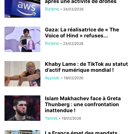
après une activité de drones
Rizlene
-
24/03/2026
Gaza: La réalisatrice de « The
Voice of Hind » refuses...
Rizlene
-
23/02/2026
Khaby Lame : de TikTok au statut
d’actif numérique mondial !
Ayyoub
-
19/02/2026
Islam Makhachev face à Greta
Thunberg : une confrontation
inattendue !
Yannis
-
19/02/2026
La France émet des mandats