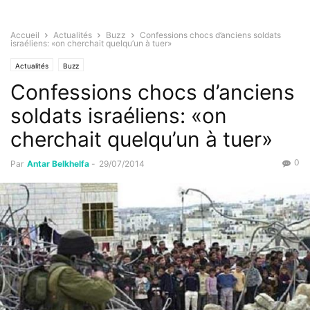
Accueil
Actualités
Buzz
Confessions chocs d’anciens soldats
israéliens: «on cherchait quelqu’un à tuer»
Actualités
Buzz
Confessions chocs d’anciens
soldats israéliens: «on
cherchait quelqu’un à tuer»
0
Par
Antar Belkhelfa
-
29/07/2014