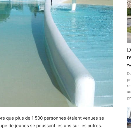
D
r
Ya
De
pr
re
au
pr
lors que plus de 1 500 personnes étaient venues se
upe de jeunes se poussant les uns sur les autres.