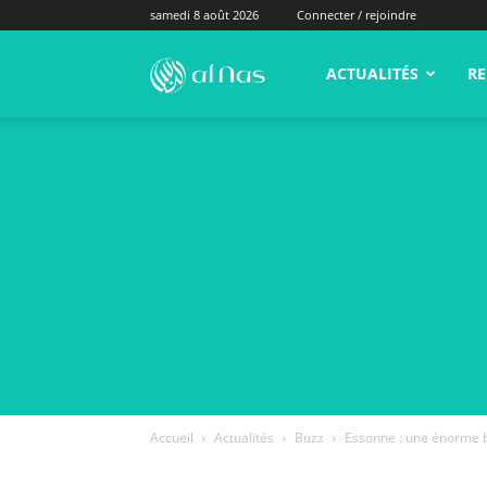
samedi 8 août 2026
Connecter / rejoindre
alNas.fr
ACTUALITÉS
RE
Accueil
Actualités
Buzz
Essonne : une énorme b