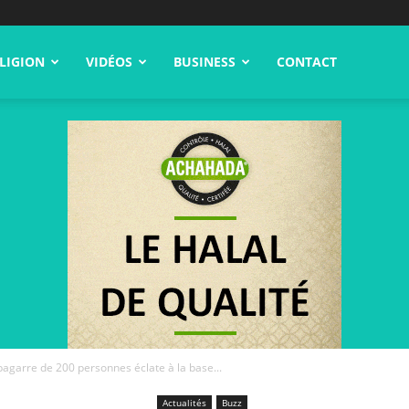
LIGION
VIDÉOS
BUSINESS
CONTACT
agarre de 200 personnes éclate à la base...
Actualités
Buzz