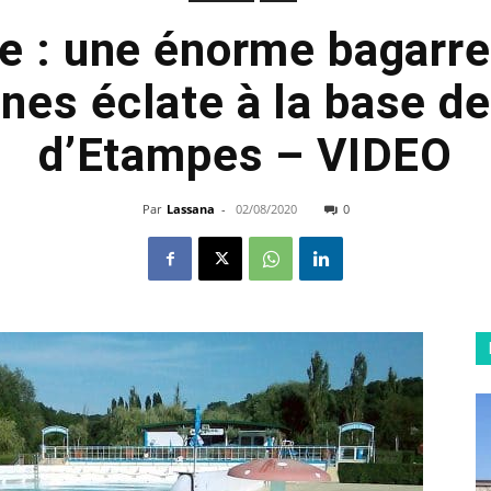
e : une énorme bagarre
nes éclate à la base de 
d’Etampes – VIDEO
Par
Lassana
-
02/08/2020
0