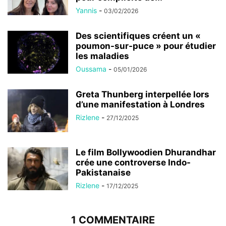
Yannis
-
03/02/2026
Des scientifiques créent un «
poumon-sur-puce » pour étudier
les maladies
Oussama
-
05/01/2026
Greta Thunberg interpellée lors
d’une manifestation à Londres
Rizlene
-
27/12/2025
Le film Bollywoodien Dhurandhar
crée une controverse Indo-
Pakistanaise
Rizlene
-
17/12/2025
1 COMMENTAIRE