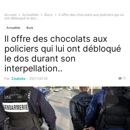
Accueil
Actualités
Buzz
Il offre des chocolats aux policiers qui lui
ont débloqué le dos...
Actualités
Buzz
Il offre des chocolats aux
policiers qui lui ont débloqué
le dos durant son
interpellation..
0
Par
Zoubida
-
25/11/2018